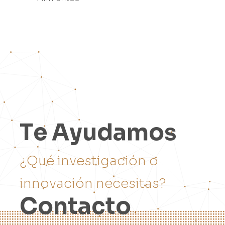
T
e
A
y
u
d
a
m
o
s
¿
Q
u
é
i
n
v
e
s
t
i
g
a
c
i
ó
n
o
i
n
n
o
v
a
c
i
ó
n
n
e
c
e
s
i
t
a
s
?
C
o
n
t
a
c
t
o