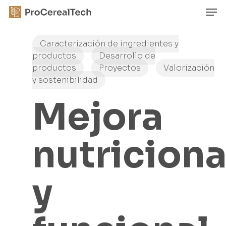
Skip
Men
to
main
Close
content
Menu
Caracterización de ingredientes y
productos
Desarrollo de
productos
Proyectos
Valorización
y sostenibilidad
Mejora
nutriciona
y