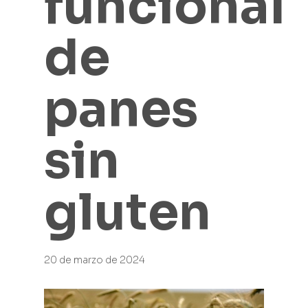
funcional
de
panes
sin
gluten
20 de marzo de 2024