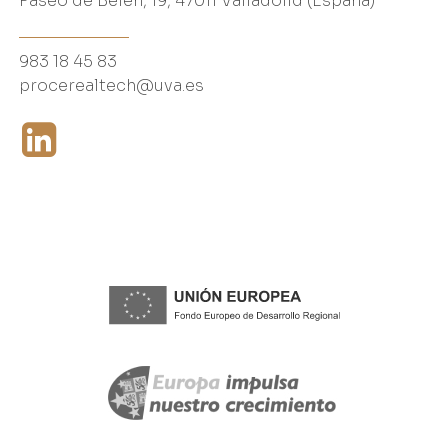
Paseo de Belén, 19, 47011 Valladolid (España)
983 18 45 83
procerealtech@uva.es