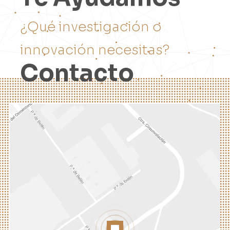
¿
Q
u
é
i
n
v
e
s
t
i
g
a
c
i
ó
n
o
i
n
n
o
v
a
c
i
ó
n
n
e
c
e
s
i
t
a
s
?
C
o
n
t
a
c
t
o