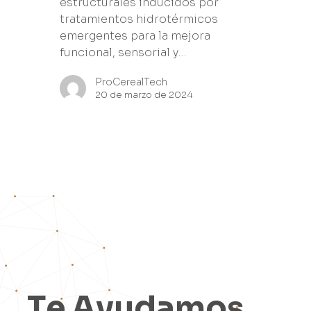
estructurales inducidos por
tratamientos hidrotérmicos
emergentes para la mejora
funcional, sensorial y…
ProCerealTech
20 de marzo de 2024
T
e
A
y
u
d
a
m
o
s