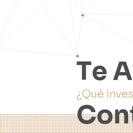
T
e
A
¿
Q
u
é
i
n
v
e
C
o
n