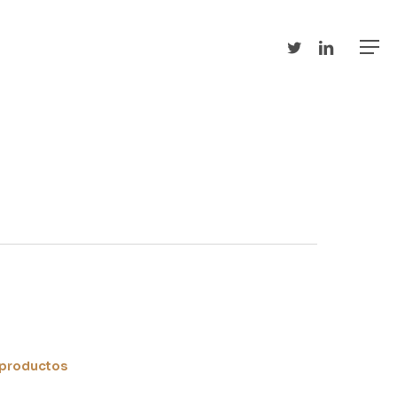
twitter
linkedin
Men
 productos