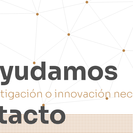
y
u
d
a
m
o
s
s
t
i
g
a
c
i
ó
n
o
i
n
n
o
v
a
c
i
ó
n
n
e
c
t
a
c
t
o