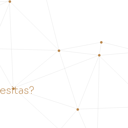
e
s
i
t
a
s
?