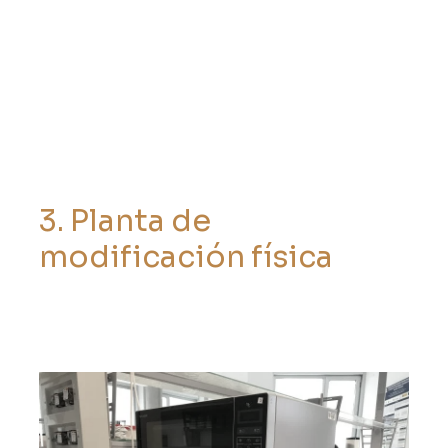
3
.
P
l
a
n
t
a
d
e
m
o
d
i
f
i
c
a
c
i
ó
n
f
í
s
i
c
a