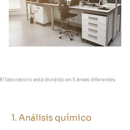
El laboratorio está dividido en 5 áreas diferentes:
1
.
A
n
á
l
i
s
i
s
q
u
í
m
i
c
o