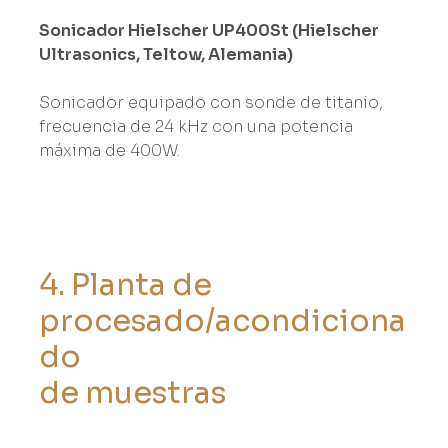
Sonicador Hielscher UP400St (Hielscher
Ultrasonics, Teltow, Alemania)
Sonicador equipado con sonde de titanio,
frecuencia de 24 kHz con una potencia
máxima de 400W.
4
.
P
l
a
n
t
a
d
e
p
r
o
c
e
s
a
d
o
/
a
c
o
n
d
i
c
i
o
n
a
d
o
d
e
m
u
e
s
t
r
a
s