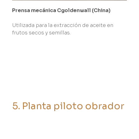
Prensa mecánica Cgoldenwall (China)
Utilizada para la extracción de aceite en
frutos secos y semillas.
5
.
P
l
a
n
t
a
p
i
l
o
t
o
o
b
r
a
d
o
r