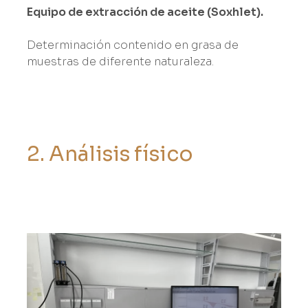
Equipo de extracción de aceite (Soxhlet).
Determinación contenido en grasa de
muestras de diferente naturaleza.
2
.
A
n
á
l
i
s
i
s
f
í
s
i
c
o